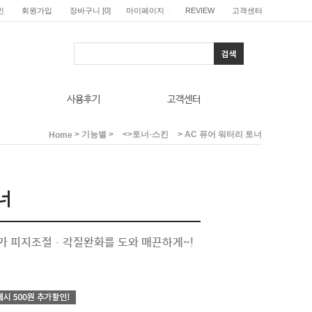
인
회원가입
장바구니
[
0
]
마이페이지
REVIEW
고객센터
사용후기
고객센터
>
>
> AC 퓨어 워터리 토너
기능별
<>토너·스킨
Home
너
너가 피지조절·각질완화를 도와 매끈하게~!