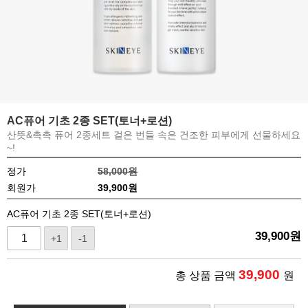
AC퓨어 기초 2종 SET(토너+로션)
산뜻&촉촉 퓨어 2종세트 겉은 번들 속은 건조한 피부에게 선물하세요
~!
정가
58,000원
회원가
39,900
원
AC퓨어 기초 2종 SET(토너+로션)
39,900
원
+1
-1
39,900
총 상품 금액
원