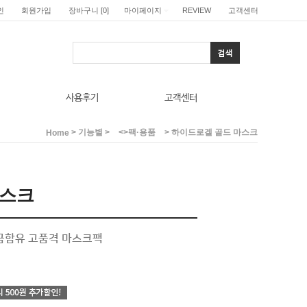
인
회원가입
장바구니
[
0
]
마이페이지
REVIEW
고객센터
사용후기
고객센터
>
>
> 하이드로겔 골드 마스크
기능별
<>팩·용품
Home
마스크
순금함유 고품격 마스크팩