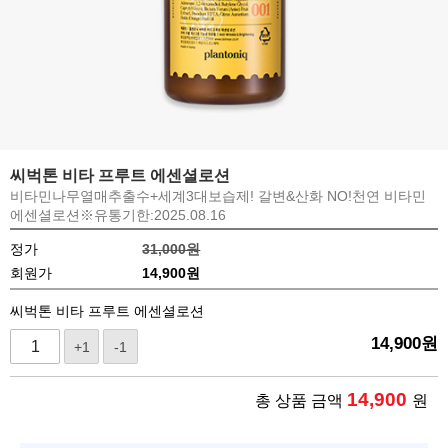
씨벅톤 비타 프루트 에센셜로션
비타민나무열매추출수+세계3대보습제! 갈변&산화 NO!천연 비타민
에센셜로션※유통기한:2025.08.16
정가
31,000원
회원가
14,900
원
씨벅톤 비타 프루트 에센셜로션
14,900
원
+1
-1
14,900
총 상품 금액
원