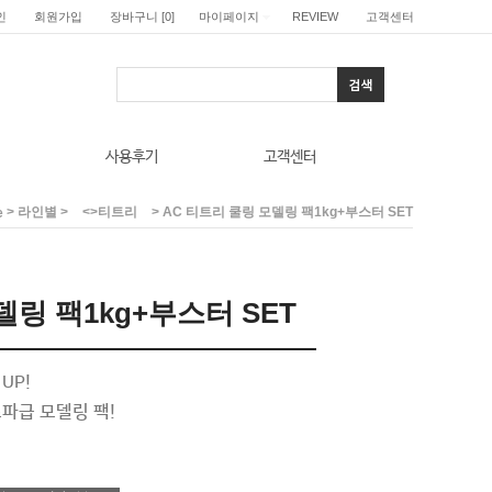
인
회원가입
장바구니
[
0
]
마이페이지
REVIEW
고객센터
사용후기
고객센터
>
>
> AC 티트리 쿨링 모델링 팩1kg+부스터 SET
라인별
<>티트리
e
델링 팩1kg+부스터 SET
UP!
파급 모델링 팩!