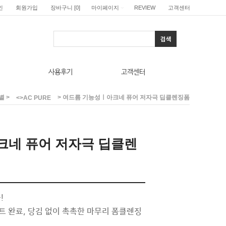
인
회원가입
장바구니
[
0
]
마이페이지
REVIEW
고객센터
사용후기
고객센터
>
> 여드름 기능성ㅣ아크네 퓨어 저자극 딥클렌징폼
별
<>AC PURE
크네 퓨어 저자극 딥클렌
!
트 완료, 당김 없이 촉촉한 마무리 폼클렌징