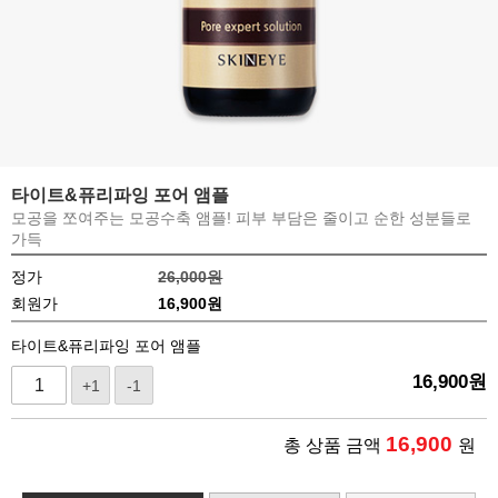
타이트&퓨리파잉 포어 앰플
모공을 쪼여주는 모공수축 앰플! 피부 부담은 줄이고 순한 성분들로
가득
정가
26,000원
회원가
16,900
원
타이트&퓨리파잉 포어 앰플
16,900
원
+1
-1
16,900
총 상품 금액
원