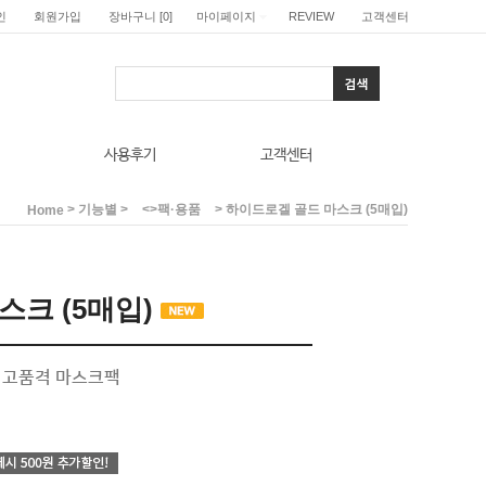
인
회원가입
장바구니
[
0
]
마이페이지
REVIEW
고객센터
사용후기
고객센터
>
>
> 하이드로겔 골드 마스크 (5매입)
기능별
<>팩·용품
Home
스크 (5매입)
 고품격 마스크팩