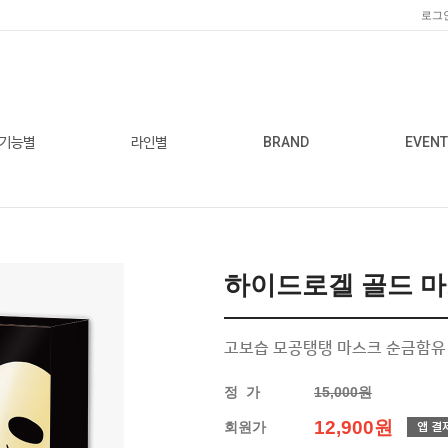
로그
기능별
라인별
BRAND
EVENT
하이드로겔 골드 마
고보습 모공탱탱 마스크 순금함유
정 가
15,000원
12,900원
회원가