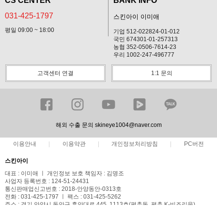
CS CENTER
BANK INFO
031-425-1797
스킨아이 이미애
평일 09:00 ~ 18:00
기업 512-022824-01-012
국민 674301-01-257313
농협 352-0506-7614-23
우리 1002-247-496777
고객센터 연결
1:1 문의
해외 수출 문의 skineye1004@naver.com
이용안내
이용약관
개인정보처리방침
PC버전
스킨아이
대표 : 이미애 ㅣ 개인정보 보호 책임자 : 김명조
사업자 등록번호 : 124-51-24431
통신판매업신고번호 : 2018-안양동안-0313호
전화 : 031-425-1797 ㅣ 팩스 : 031-425-5262
주소 : 경기 안양시 동안구 흥안대로 445, 1113호(평촌동, 평촌 K-비즈리움)