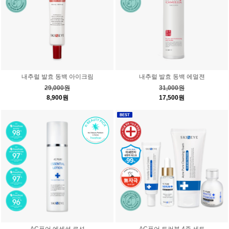
내추럴 발효 동백 아이크림
내추럴 발효 동백 에멀젼
29,000원
31,000원
8,900원
17,500원
AC퓨어 에센셜 로션
AC퓨어 트러블 4종 세트