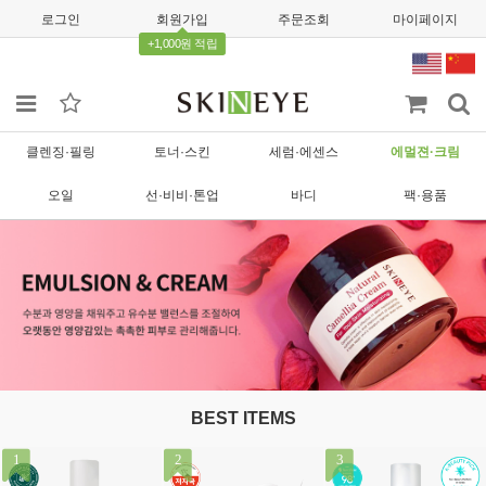
로그인
회원가입
주문조회
마이페이지
+1,000원 적립
클렌징·필링
토너·스킨
세럼·에센스
에멀젼·크림
오일
선·비비·톤업
바디
팩·용품
BEST ITEMS
1
2
3