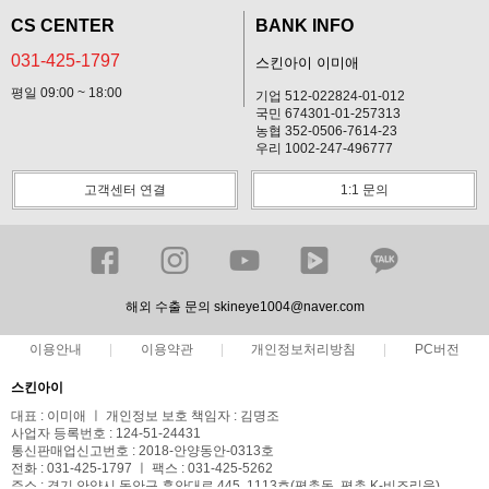
CS CENTER
BANK INFO
031-425-1797
스킨아이 이미애
평일 09:00 ~ 18:00
기업 512-022824-01-012
국민 674301-01-257313
농협 352-0506-7614-23
우리 1002-247-496777
고객센터 연결
1:1 문의
해외 수출 문의 skineye1004@naver.com
이용안내
이용약관
개인정보처리방침
PC버전
스킨아이
대표 : 이미애 ㅣ 개인정보 보호 책임자 : 김명조
사업자 등록번호 : 124-51-24431
통신판매업신고번호 : 2018-안양동안-0313호
전화 : 031-425-1797 ㅣ 팩스 : 031-425-5262
주소 : 경기 안양시 동안구 흥안대로 445, 1113호(평촌동, 평촌 K-비즈리움)