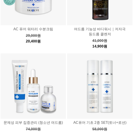
AC 퓨어 워터리 수분크림
여드름 기능성 바디워시｜저자극
등드름 클렌저
29,000원
41,000원
20,400원
14,900원
문제성 피부 집중관리 (청소년 여드름)
AC퓨어 기초 2종 SET(토너+로션)
74,000원
58,000원