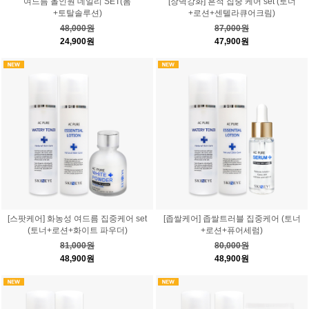
여드름 올인원 데일리 SET(폼
[장벽강화] 흔적 집중 케어 set (토너
+토탈솔루션)
+로션+센텔라큐어크림)
48,000원
87,000원
24,900원
47,900원
[스팟케어] 화농성 여드름 집중케어 set
[좁쌀케어] 좁쌀트러블 집중케어 (토너
(토너+로션+화이트 파우더)
+로션+퓨어세럼)
81,000원
80,000원
48,900원
48,900원