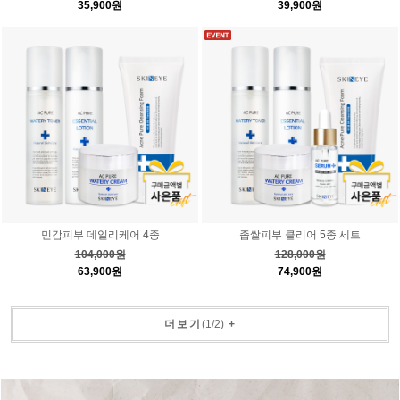
35,900원
39,900원
민감피부 데일리케어 4종
좁쌀피부 클리어 5종 세트
104,000원
128,000원
63,900원
74,900원
더보기
(
1
/
2
)
+