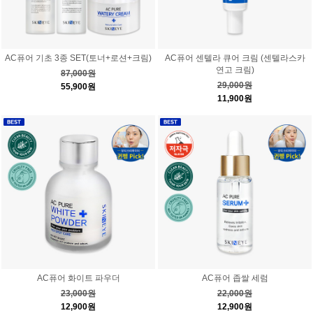
AC퓨어 기초 3종 SET(토너+로션+크림)
AC퓨어 센텔라 큐어 크림 (센텔라스카
연고 크림)
87,000원
29,000원
55,900원
11,900원
AC퓨어 화이트 파우더
AC퓨어 좁쌀 세럼
23,000원
22,000원
12,900원
12,900원