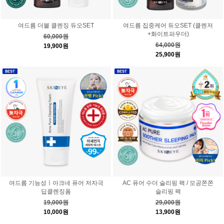
여드름 더블 클렌징 듀오SET
여드름 집중케어 듀오SET (클렌저
+화이트파우더)
60,000원
64,000원
19,900원
25,900원
여드름 기능성ㅣ아크네 퓨어 저자극
AC 퓨어 수더 슬리핑 팩 / 모공쫀쫀
딥클렌징폼
슬리핑 팩
19,000원
29,000원
10,000원
13,900원