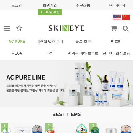
로그인
회원가입
주문조회
마이페이지
+1,000원 적립
AC PURE
내추럴 발효 동백
골드·모공
티트리
MEGA
바디
씨벅톤 비타 프루트
선·비비·화이트닝
BEST ITEMS
1
2
3