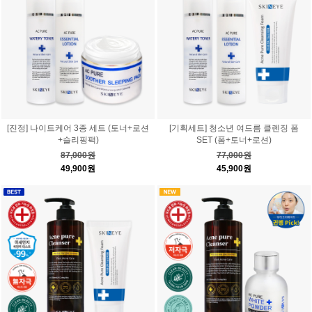
[진정] 나이트케어 3종 세트 (토너+로션
[기획세트] 청소년 여드름 클렌징 폼
+슬리핑팩)
SET (폼+토너+로션)
87,000원
77,000원
49,900원
45,900원