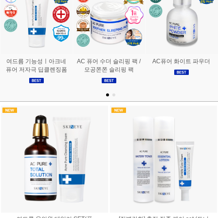
여드름 기능성ㅣ아크네
AC 퓨어 수더 슬리핑 팩 /
AC퓨어 화이트 파우더
퓨어 저자극 딥클렌징폼
모공쫀쫀 슬리핑 팩