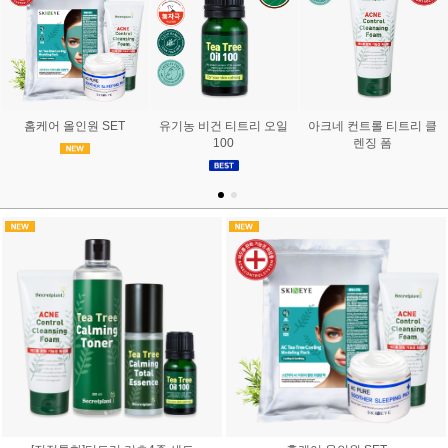
홈케어 올인원 SET
유기농 비건 티트리 오일
아크네 컨트롤 티트리 클
100
렌징 폼