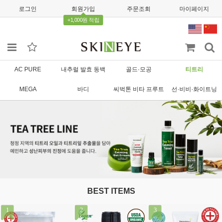
로그인
회원가입
주문조회
마이페이지
+1,000원 적립
AC PURE
내추럴 발효 동백
골드·모공
티트리
MEGA
바디
씨벅톤 비타 프루트
선·비비·화이트닝
BEST ITEMS
1
2
3