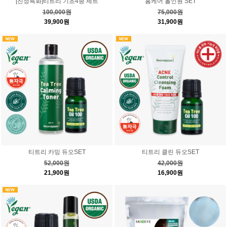
[진정특화]티트리 기초4종 세트
홈케어 올인원 SET
100,000원
75,000원
39,900원
31,900원
티트리 카밍 듀오SET
티트리 클린 듀오SET
52,000원
42,000원
21,900원
16,900원