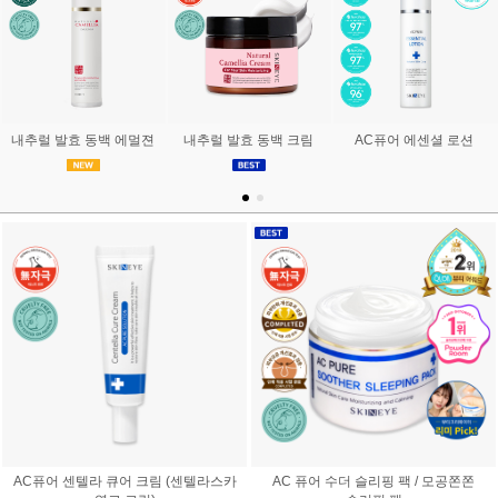
내추럴 발효 동백 에멀젼
내추럴 발효 동백 크림
AC퓨어 에센셜 로션
AC퓨어 센텔라 큐어 크림 (센텔라스카
AC 퓨어 수더 슬리핑 팩 / 모공쫀쫀