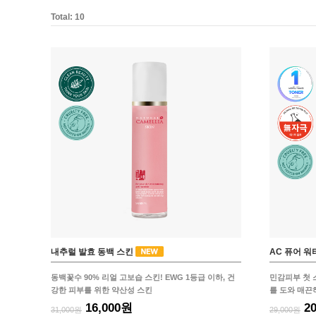
티트리 카밍 토탈 미스트
Total:
10
29,000원
9,500원
내추럴 발효 동백 스킨
AC 퓨어 워
동백꽃수 90% 리얼 고보습 스킨! EWG 1등급 이하, 건
민감피부 첫 
강한 피부를 위한 약산성 스킨
를 도와 매끈
16,000원
2
31,000원
29,000원