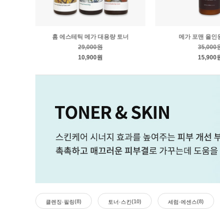
홈 에스테틱 메가 대용량 토너
메가 포맨 올인
29,000원
35,000
10,900원
15,900
(8)
(10)
(8)
클렌징·필링
토너·스킨
세럼·에센스