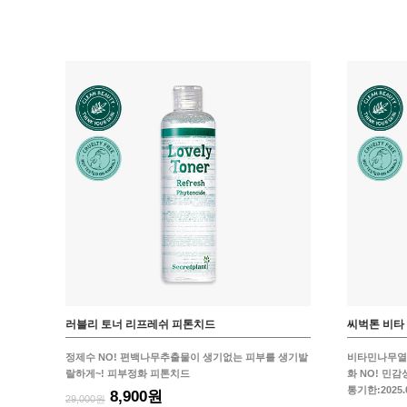
러블리 토너 리프레쉬 피톤치드
씨벅톤 비타
정제수 NO! 편백나무추출물이 생기없는 피부를 생기발
비타민나무열
랄하게~! 피부정화 피톤치드
화 NO! 민
통기한:2025.0
8,900원
29,000원