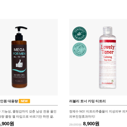
올인원 대용량
러블리 토너 카밍 티트리
중 기능성, 쿨링감까지 갖춘 남성 전용 올인
정제수 NO! 티트리추출물이 지성피부 피
대용량 쿨링 젤 타입으로 바르기만 하면 끝.
피부진정효과까지!
5,900원
8,900원
29,000원