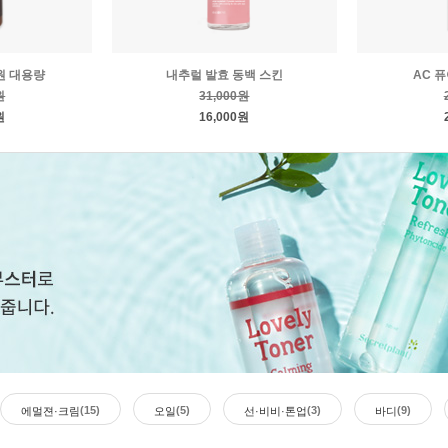
원 대용량
내추럴 발효 동백 스킨
AC 
원
31,000원
원
16,000원
(15)
(5)
(3)
(9)
에멀젼·크림
오일
선·비비·톤업
바디