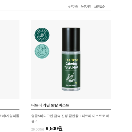
티트리 카밍 토탈 미스트
토너!자일리톨
얼굴&바디고민 급속 진정 끝판왕!! 티트리 미스트로 해
결~!
9,500원
29,000원