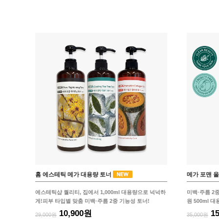
홈 에스테틱 메가 대용량 토너
메가 포맨 
에스테틱샵 퀄리티, 집에서 1,000ml 대용량으로 넉넉하
미백·주름 2
게!피부 타입별 맞춤 미백·주름 2중 기능성 토너!
원 500ml 
10,900원
1
29,000원
35,000원